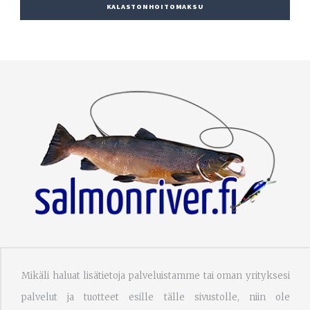
KALASTONHOITOMAKSU
Mikäli haluat lisätietoja palveluistamme tai oman yrityksesi
palvelut ja tuotteet esille tälle sivustolle, niin ole