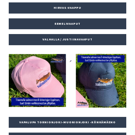
HIRVAS-VAAPPU
EEMELIVAAPUT
VALHALLA / JUSTIINAVAAPUT
VAPALUPA TORNIONJOKI-MUONIONJOKI -KÖNKÄMÄENO