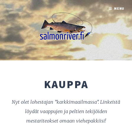
MENU
KAUPPA
Nyt olet lohestajan ”karkkimaailmassa”.
Linkeistä
löydät vaappujen ja peltien tekijöiden
mestariteokset omaan viehepakkiisi!